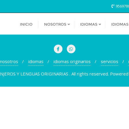
956978
INICIO
NOSOTROS
IDIOMAS
IDIOMAS
nosotros
idiomas
idiomas originarios
servicios
EROS Y LENGUAS ORIGINARIAS . All rights reserved.
Powered