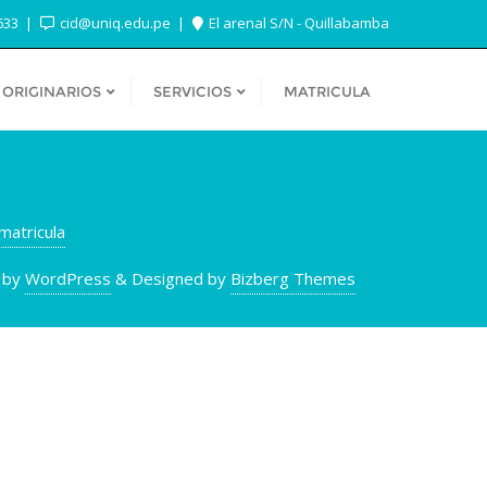
633
cid@uniq.edu.pe
El arenal S/N - Quillabamba
 ORIGINARIOS
SERVICIOS
MATRICULA
matricula
 by
WordPress
&
Designed by
Bizberg Themes